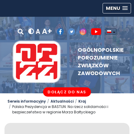
MENU
A+
A
OGÓLNOPOLSKIE
POROZUMIENIE
ZWIĄZKÓW
ZAWODOWYCH
DOŁĄCZ DO NAS
Serwis informacyjny
Aktualności
Kraj
Polska Prezydencja w BASTUN: Na rzecz solidarności i
bezpieczeństwa w regionie Morza Bałtyckiego