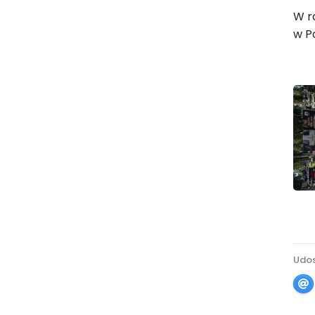
W r
w P
Udos