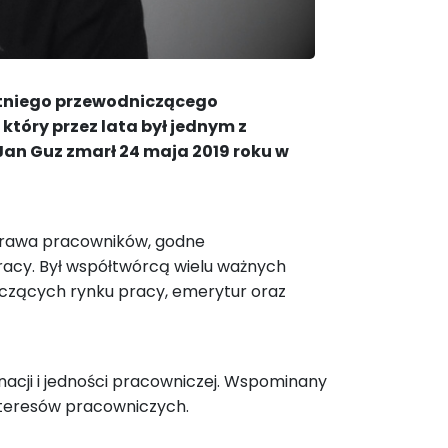
etniego przewodniczącego
óry przez lata był jednym z
an Guz zmarł 24 maja 2019 roku w
 prawa pracowników, godne
pracy. Był współtwórcą wielu ważnych
czących rynku pracy, emerytur oraz
acji i jedności pracowniczej. Wspominany
interesów pracowniczych.