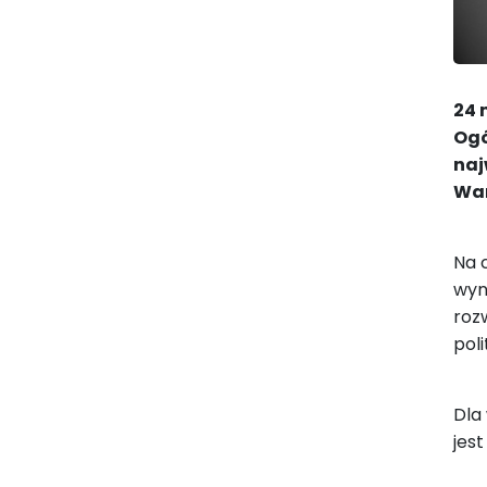
24 
Ogó
naj
War
Na 
wyn
roz
poli
Dla
jes