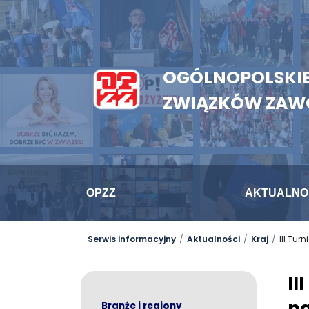
OGÓLNOPOLSKIE
ZWIĄZKÓW ZA
OPZZ
AKTUALNO
Serwis informacyjny
Aktualności
Kraj
III Tur
II
n
Branże i regiony