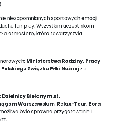
).
zenie niezapomnianych sportowych emocji
uchu fair play. Wszystkim uczestnikom
nałą atmosferę, która towarzyszyła
onorowych:
Ministerstwa Rodziny, Pracy
z
Polskiego Związku Piłki Nożnej
za
:
Dzielnicy Bielany m.st.
iągom Warszawskim
,
Relax-Tour
,
Bora
 możliwe było sprawne przygotowanie i
ym.