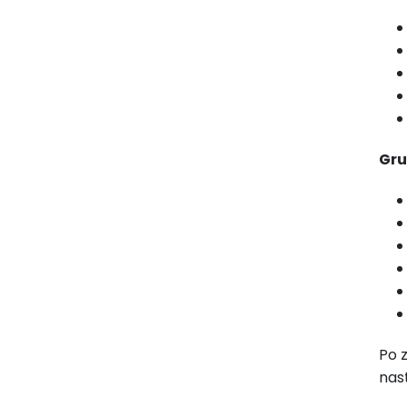
Gru
Po 
nas