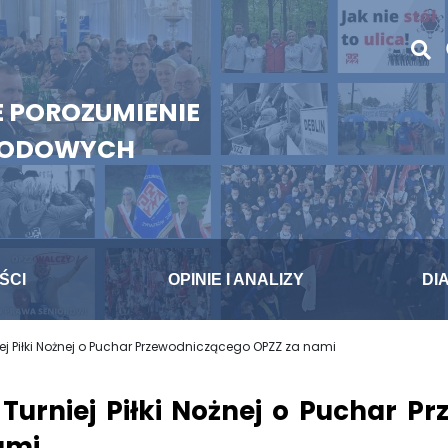
 POROZUMIENIE
WODOWYCH
ŚCI
OPINIE I ANALIZY
DI
niej Piłki Nożnej o Puchar Przewodniczącego OPZZ za nami
I Turniej Piłki Nożnej o Puchar 
ami