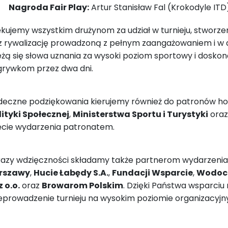
Nagroda Fair Play:
Artur Stanisław Fal (Krokodyle ITD
ękujemy wszystkim drużynom za udział w turnieju, stwor
z rywalizację prowadzoną z pełnym zaangażowaniem i w d
eżą się słowa uznania za wysoki poziom sportowy i dosko
grywkom przez dwa dni.
deczne podziękowania kierujemy również do patronów h
olityki Społecznej
,
Ministerstwa Sportu i Turystyki
ora
ęcie wydarzenia patronatem.
azy wdzięczności składamy także partnerom wydarzenia
rszawy
,
Hucie Łabędy S.A.
,
Fundacji Wsparcie
,
Wodoc
z o.o.
oraz
Browarom Polskim
. Dzięki Państwa wsparciu
eprowadzenie turnieju na wysokim poziomie organizacyjn