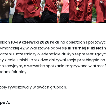
niach
18-19 czerwca 2026 roku
na obiektach sportowy
ymonckiej 42 w Warszawie odbył się
III Turniej Piłki N
arzeniu uczestniczyło jedenaście drużyn reprezentującyc
cy z całej Polski. Przez dwa dni rywalizacja przebiegała 
anizacyjnym, a wszystkie spotkania rozgrywano w atmosf
dami fair play.
poły rywalizowały w dwóch grupach.
pa A: