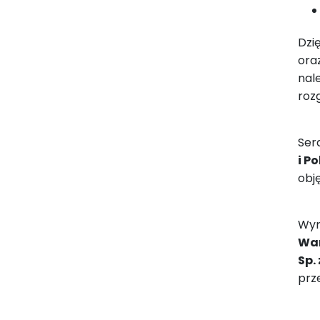
Dzi
ora
nal
roz
Ser
i P
obj
Wyr
Wa
Sp. 
prz