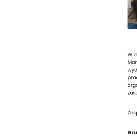
W d
Mar
wyd
pra
org
zasa
Zes
Gru