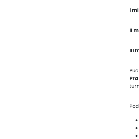
I m
II 
III 
Puc
Pra
turn
Pod