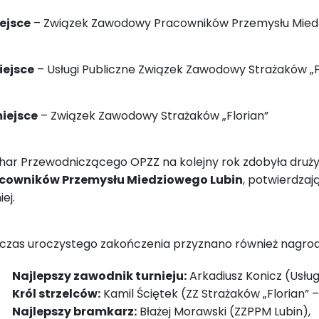
iejsce
– Związek Zawodowy Pracowników Przemysłu Mied
miejsce
– Usługi Publiczne Związek Zawodowy Strażaków „F
miejsce
– Związek Zawodowy Strażaków „Florian”
har Przewodniczącego OPZZ na kolejny rok zdobyła druż
cowników Przemysłu Miedziowego Lubin
, potwierdzaj
iej.
czas uroczystego zakończenia przyznano również nagrod
Najlepszy zawodnik turnieju:
Arkadiusz Konicz (Usługi
Król strzelców:
Kamil Ściętek (ZZ Strażaków „Florian” –
Najlepszy bramkarz:
Błażej Morawski (ZZPPM Lubin),