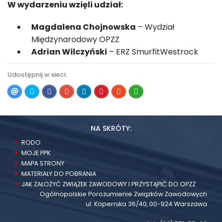
W wydarzeniu wzięli udział:
Magdalena Chojnowska
– Wydział
Międzynarodowy OPZZ
Adrian Wilczyński
– ERZ SmurfitWestrock
Udostępnij w sieci:
NA SKRÓTY:
RODO
MOJE PPK
MAPA STRONY
MATERIAŁY DO POBRANIA
JAK ZAŁOŻYĆ ZWIĄZEK ZAWODOWY I PRZYSTĄPIĆ DO OPZZ
Ogólnopolskie Porozumienie Związków Zawodowych
ul. Kopernika 36/40, 00-924 Warszawa