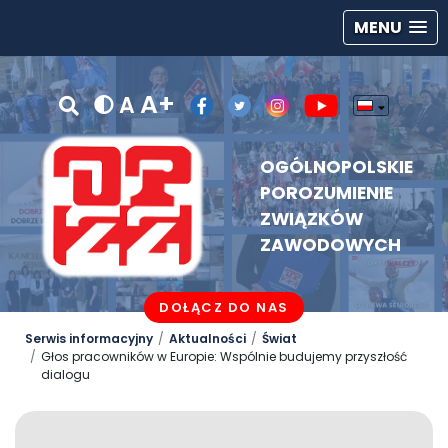
MENU
A+
A
OGÓLNOPOLSKIE
POROZUMIENIE
ZWIĄZKÓW
ZAWODOWYCH
DOŁĄCZ DO NAS
Serwis informacyjny
Aktualności
Świat
Głos pracowników w Europie: Wspólnie budujemy przyszłość
dialogu