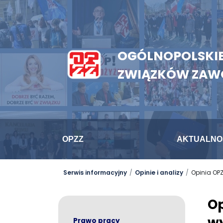
OGÓLNOPOLSKIE
ZWIĄZKÓW ZA
OPZZ
AKTUALNO
Serwis informacyjny
Opinie i analizy
Opinia OP
Op
wy
Prawo pracy