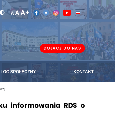
A+
A
-A
DOŁĄCZ DO NAS
ALOG SPOŁECZNY
KONTAKT
owej
zku informowania RDS o