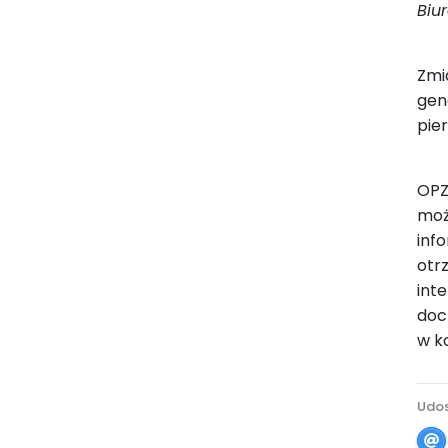
Biu
Zmi
gen
pie
OPZ
moż
inf
otr
int
doc
w k
Udos