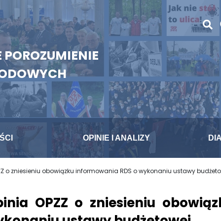
 POROZUMIENIE
WODOWYCH
ŚCI
OPINIE I ANALIZY
DI
ZZ o zniesieniu obowiązku informowania RDS o wykonaniu ustawy budżet
inia OPZZ o zniesieniu obowią
konaniu ustawy budżetowej