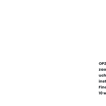
OPZ
zao
uch
ins
Fin
10 