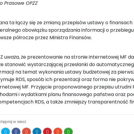
ro Prasowe OPZZ
ana ta łączy się ze zmianą przepisów ustawy o finansach 
eralnego obowiązku sporządzania informacji o przebieg
rwsze półrocze przez Ministra Finansów.
Z uważa, że prezentowanie na stronie internetowej MF d
e stanowić wystarczającej przesłanki do automatyczneg
ormacji na temat wykonania ustawy budżetowej za pierws
zymuje RDS, sposób ich prezentacji oraz forma nie pokryw
ernetowej MF. Przyjęcie proponowanego przepisu utrudni 
hodami i wydatkami planu finansowego państwa oraz po
ompetencjach RDS, a także zmniejszy transparentność fi
tępnij w sieci: