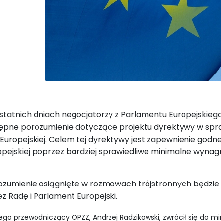
statnich dniach negocjatorzy z Parlamentu Europejskiego, R
ępne porozumienie dotyczące projektu dyrektywy w spr
i Europejskiej. Celem tej dyrektywy jest zapewnienie god
opejskiej poprzez bardziej sprawiedliwe minimalne wynag
ozumienie osiągnięte w rozmowach trójstronnych będzie 
ez Radę i Parlament Europejski.
ego przewodniczący OPZZ, Andrzej Radzikowski, zwrócił się do mini