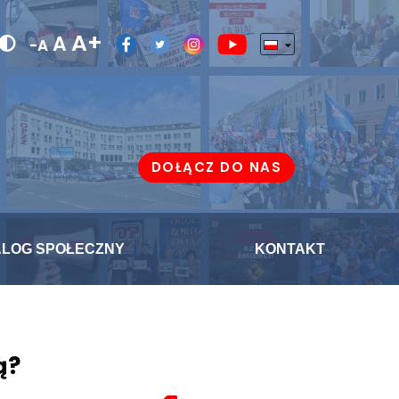
A+
A
-A
DOŁĄCZ DO NAS
ALOG SPOŁECZNY
KONTAKT
ą?