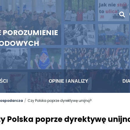
 POROZUMIENIE
WODOWYCH
ŚCI
OPINIE I ANALIZY
DI
 gospodarcza
Czy Polska poprze dyrektywę unijną?
y Polska poprze dyrektywę unijn