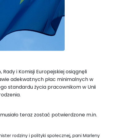
ady i Komisji Europejskiej osiągnęli
awie adekwatnych płac minimalnych w
nego standardu życia pracownikom w Unii
rodzenia.
musiało teraz zostać potwierdzone m.in.
ster rodziny i polityki społecznej, pani Marleny