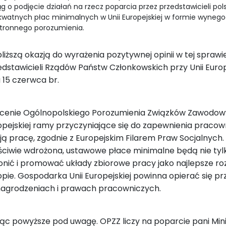
g o podjęcie działań na rzecz poparcia przez przedstawicieli po
watnych płac minimalnych w Unii Europejskiej w formie wyne
stronnego porozumienia.
bliższą okazją do wyrażenia pozytywnej opinii w tej sprawi
edstawicieli Rządów Państw Członkowskich przy Unii Europ
u 15 czerwca br.
cenie Ogólnopolskiego Porozumienia Związków Zawodowyc
opejskiej ramy przyczyniające się do zapewnienia praco
ją pracę, zgodnie z Europejskim Filarem Praw Socjalnych. 
ściwie wdrożona, ustawowe płace minimalne będą nie tylk
onić i promować układy zbiorowe pracy jako najlepsze ro
opie. Gospodarka Unii Europejskiej powinna opierać się 
agrodzeniach i prawach pracowniczych.
rąc powyższe pod uwagę. OPZZ liczy na poparcie pani Mini