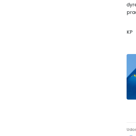
dyr
pra
KP
Udos