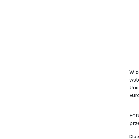
W o
wst
Uni
Eur
Por
prz
Dlat