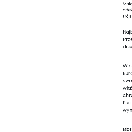
Malą
adek
trój
Naj
Prz
dni
W o
Eur
swo
wła
chr
Eur
wyn
Bio