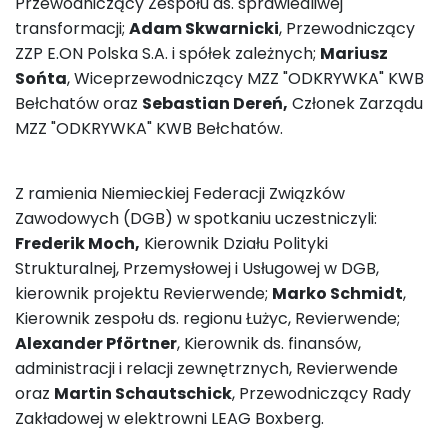
Przewodniczący Zespołu ds. sprawiedliwej
transformacji;
Adam Skwarnicki
, Przewodniczący
ZZP E.ON Polska S.A. i spółek zależnych;
Mariusz
Sońta
, Wiceprzewodniczący MZZ "ODKRYWKA" KWB
Bełchatów oraz
Sebastian Dereń,
Członek Zarządu
MZZ "ODKRYWKA" KWB Bełchatów.
Z ramienia Niemieckiej Federacji Związków
Zawodowych (DGB) w spotkaniu uczestniczyli:
Frederik Moch,
Kierownik Działu Polityki
Strukturalnej, Przemysłowej i Usługowej w DGB,
kierownik projektu Revierwende;
Marko Schmidt
,
Kierownik zespołu ds. regionu Łużyc, Revierwende;
Alexander Pförtner
, Kierownik ds. finansów,
administracji i relacji zewnętrznych, Revierwende
oraz
Martin Schautschick
, Przewodniczący Rady
Zakładowej w elektrowni LEAG Boxberg.