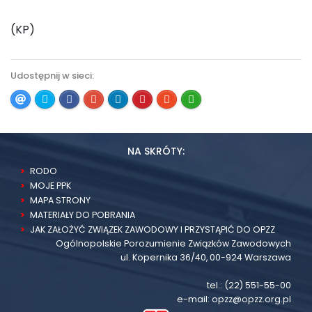
(KP)
Udostępnij w sieci:
NA SKRÓTY:
RODO
MOJE PPK
MAPA STRONY
MATERIAŁY DO POBRANIA
JAK ZAŁOŻYĆ ZWIĄZEK ZAWODOWY I PRZYSTĄPIĆ DO OPZZ
Ogólnopolskie Porozumienie Związków Zawodowych
ul. Kopernika 36/40, 00-924 Warszawa
tel.:
(22) 551-55-00
e-mail:
opzz@opzz.org.pl