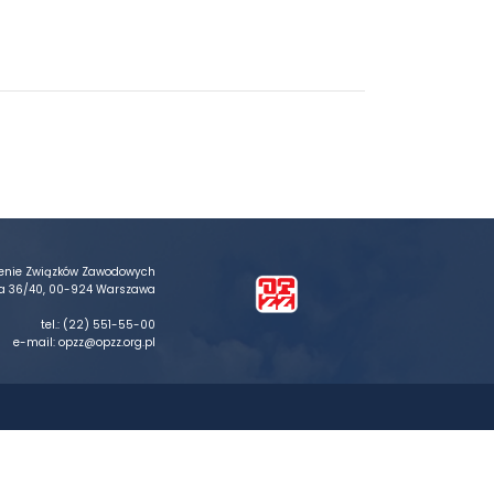
ienie Związków Zawodowych
ika 36/40, 00-924 Warszawa
tel.:
(22) 551-55-00
e-mail:
opzz@opzz.org.pl