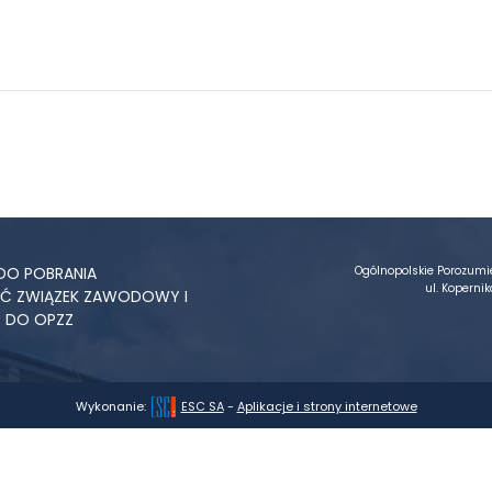
DO POBRANIA
Ogólnopolskie Porozum
ul. Kopern
YĆ ZWIĄZEK ZAWODOWY I
Ć DO OPZZ
Wykonanie:
ESC SA
-
Aplikacje i strony internetowe