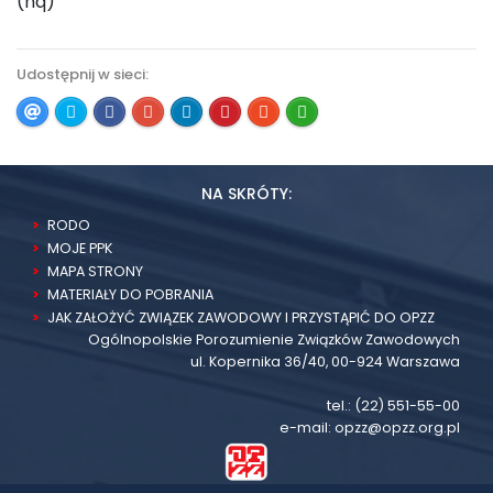
(nq)
Udostępnij w sieci:
NA SKRÓTY:
RODO
MOJE PPK
MAPA STRONY
MATERIAŁY DO POBRANIA
JAK ZAŁOŻYĆ ZWIĄZEK ZAWODOWY I PRZYSTĄPIĆ DO OPZZ
Ogólnopolskie Porozumienie Związków Zawodowych
ul. Kopernika 36/40, 00-924 Warszawa
tel.:
(22) 551-55-00
e-mail:
opzz@opzz.org.pl