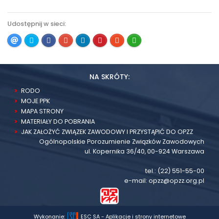
Udostępnij w sieci:
NA SKRÓTY:
RODO
MOJE PPK
MAPA STRONY
MATERIAŁY DO POBRANIA
JAK ZAŁOŻYĆ ZWIĄZEK ZAWODOWY I PRZYSTĄPIĆ DO OPZZ
Ogólnopolskie Porozumienie Związków Zawodowych
ul. Kopernika 36/40, 00-924 Warszawa
tel.:
(22) 551-55-00
e-mail:
opzz@opzz.org.pl
Wykonanie:
ESC SA
-
Aplikacje i strony internetowe