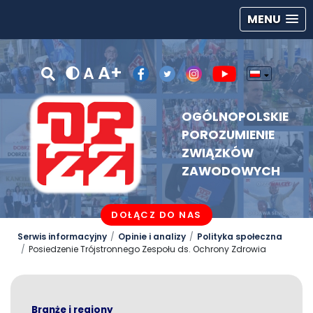
MENU
A+
A
OGÓLNOPOLSKIE
POROZUMIENIE
ZWIĄZKÓW
ZAWODOWYCH
DOŁĄCZ DO NAS
Serwis informacyjny
Opinie i analizy
Polityka społeczna
Posiedzenie Trójstronnego Zespołu ds. Ochrony Zdrowia
Branże i regiony