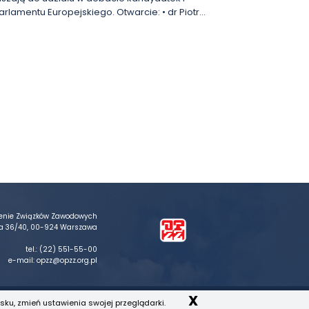
ropejskiego. Otwarcie: • dr Piotr
PZZ • Urszula Woźniak | wiceprezes Zarządu
erba | KKW Koalicja Obywatelska • dr Karolina
 Podsumowanie: • dr Bartosz
um im. Ignacego Daszyńskiego Miejsce:
Związków Zawodowych, sala im. J. Wiadernego, 2
g/register/tJIsdeuoqz0uGdQVtwsUhM0nxDvtHPjTbr-d
ienie Związków Zawodowych
ika 36/40, 00-924 Warszawa
tel.:
(22) 551-55-00
e-mail:
opzz@opzz.org.pl
X
sku, zmień ustawienia swojej przeglądarki.