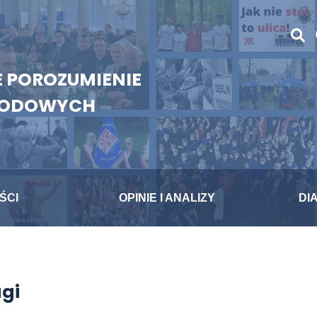
 POROZUMIENIE
WODOWYCH
ŚCI
OPINIE I ANALIZY
DI
gi