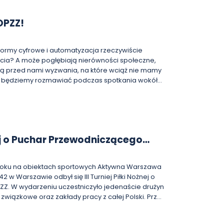
OPZZ!
tformy cyfrowe i automatyzacja rzeczywiście
cia? A może pogłębiają nierówności społeczne,
ają przed nami wyzwania, na które wciąż nie mamy
 erze cyfrowej. Łączenie części społecznej
islaua Dowbora. Będzie to okazja do refleksji nad
a wpływa na gospodarkę, społeczeństwo i świat
ą potrzebne, by rozwój technologiczny służył nie
e także dobru wspólnemu. Spotkanie,
żnej o Puchar Przewodniczącego
Fundacji im. Róży Luksemburg, odbędzie się 22
 Wiadernego w siedzibie OPZZ przy ul. Kopernika
 roku na obiektach sportowych Aktywna Warszawa
książki, dr Piotr Ostrowski –
2 w Warszawie odbył się III Turniej Piłki Nożnej o
Z. W wydarzeniu uczestniczyło jedenaście drużyn
wersytetu
związkowe oraz zakłady pracy z całej Polski. Przez
ała na wysokim poziomie sportowym i
 spotkania rozgrywano w atmosferze wzajemnego
lickiego w São Paulo. Był doradcą prezydenta