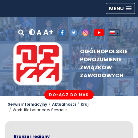
MENU
A+
A
OGÓLNOPOLSKIE
POROZUMIENIE
ZWIĄZKÓW
ZAWODOWYCH
DOŁĄCZ DO NAS
Serwis informacyjny
Aktualności
Kraj
Work-life balance w Senacie
Branże i regiony