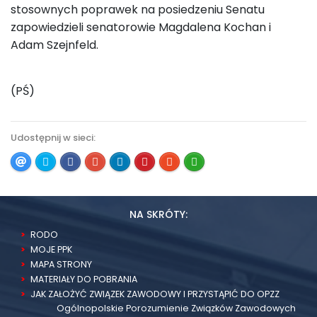
stosownych poprawek na posiedzeniu Senatu
zapowiedzieli senatorowie Magdalena Kochan i
Adam Szejnfeld.
(PŚ)
Udostępnij w sieci:
NA SKRÓTY:
RODO
MOJE PPK
MAPA STRONY
MATERIAŁY DO POBRANIA
JAK ZAŁOŻYĆ ZWIĄZEK ZAWODOWY I PRZYSTĄPIĆ DO OPZZ
Ogólnopolskie Porozumienie Związków Zawodowych