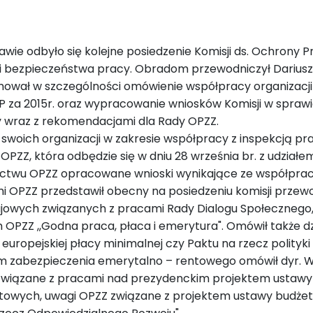
zawie odbyło się kolejne posiedzenie Komisji ds. Ochrony
i bezpieczeństwa pracy. Obradom przewodniczył Dariusz
ał w szczególności omówienie współpracy organizacji
P za 2015r. oraz wypracowanie wniosków Komisji w spra
y wraz z rekomendacjami dla Rady OPZZ.
woich organizacji w zakresie współpracy z inspekcją pracy
Z, która odbędzie się w dniu 28 września br. z udziałe
ctwu OPZZ opracowane wnioski wynikające ze współpracy
 OPZZ przedstawił obecny na posiedzeniu komisji prze
krajowych związanych z pracami Rady Dialogu Społeczneg
ZZ ,,Godna praca, płaca i emerytura". Omówił także 
 europejskiej płacy minimalnej czy Paktu na rzecz polityki
abezpieczenia emerytalno – rentowego omówił dyr. Wyd
Z związane z pracami nad prezydenckim projektem ustawy
wych, uwagi OPZZ związane z projektem ustawy budżetowe