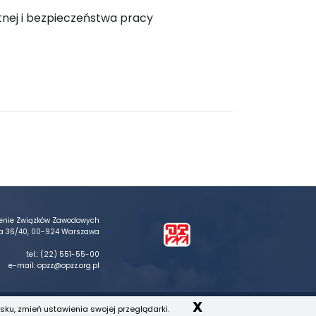
nej i bezpieczeństwa pracy
ienie Związków Zawodowych
ika 36/40, 00-924 Warszawa
tel.:
(22) 551-55-00
e-mail:
opzz@opzz.org.pl
X
sku, zmień ustawienia swojej przeglądarki.