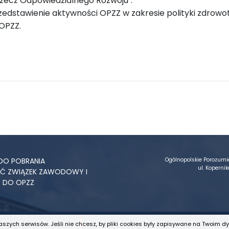
a rzecz Odpowiedzialnego Rozwoju".
tawienie aktywności OPZZ w zakresie polityki zdrowot
OPZZ.
DO POBRANIA
Ogólnopolskie Porozum
ul. Kopern
YĆ ZWIĄZEK ZAWODOWY I
Ć DO OPZZ
Wykonanie:
ESC SA
-
Aplikacje i strony internetowe
aszych serwisów. Jeśli nie chcesz, by pliki cookies były zapisywane na Twoim dy