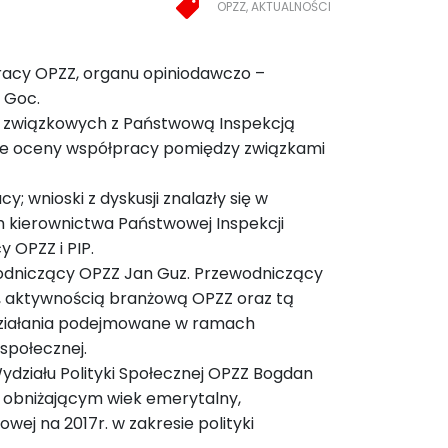
OPZZ, AKTUALNOŚCI
 Pracy OPZZ, organu opiniodawczo –
 Goc.
 związkowych z Państwową Inspekcją
wie oceny współpracy pomiędzy związkami
; wnioski z dyskusji znalazły się w
m kierownictwa Państwowej Inspekcji
 OPZZ i PIP.
wodniczący OPZZ Jan Guz. Przewodniczący
o, aktywnością branżową OPZZ oraz tą
działania podejmowane w ramach
 społecznej.
ziału Polityki Społecznej OPZZ Bogdan
 obniżającym wiek emerytalny,
j na 2017r. w zakresie polityki