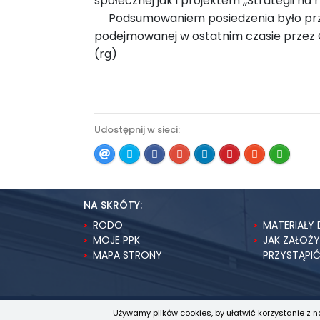
społecznej jak i projektem ,,Strategii n
Podsumowaniem posiedzenia było przeds
podejmowanej w ostatnim czasie przez 
(rg)
Udostępnij w sieci:
NA SKRÓTY:
RODO
MATERIAŁY 
MOJE PPK
JAK ZAŁOŻ
MAPA STRONY
PRZYSTĄPI
Używamy plików cookies, by ułatwić korzystanie z n