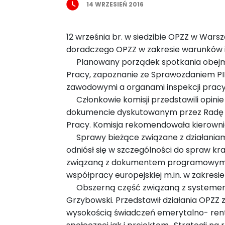
14 WRZESIEŃ 2016
12 września br. w siedzibie OPZZ w Wars
doradczego OPZZ w zakresie warunków 
Planowany porządek spotkania obejmow
Pracy, zapoznanie ze Sprawozdaniem PI
zawodowymi a organami inspekcji prac
Członkowie komisji przedstawili opinie s
dokumencie dyskutowanym przez Radę OPZ
Pracy. Komisja rekomendowała kierowni
Sprawy bieżące związane z działaniami
odniósł się w szczególności do spraw 
związaną z dokumentem programowym OP
współpracy europejskiej m.in. w zakresie
Obszerną część związaną z systemem z
Grzybowski. Przedstawił działania OPZ
wysokością świadczeń emerytalno- rento