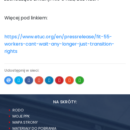
Więcej pod linkiem:
https://www.etuc.org/en/pressrelease/fit-55-
workers-cant-wait-any-longer-just-transition-
rights
Udostępnij w sieci:
NA SKRÓTY:
RODO
MOJE PPK
MAPA STRONY
MATERIAŁY DO POBRANIA