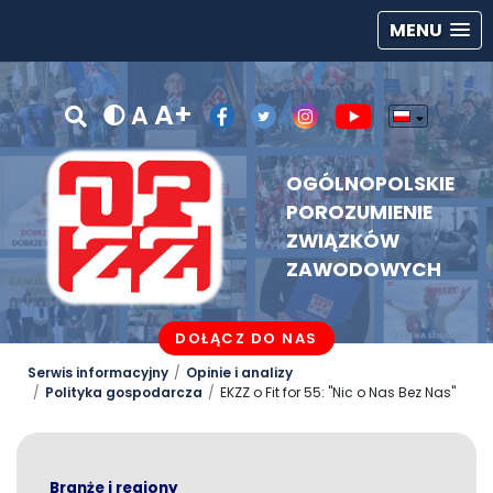
MENU
A+
A
OGÓLNOPOLSKIE
POROZUMIENIE
ZWIĄZKÓW
ZAWODOWYCH
DOŁĄCZ DO NAS
Serwis informacyjny
Opinie i analizy
Polityka gospodarcza
EKZZ o Fit for 55: "Nic o Nas Bez Nas"
Branże i regiony