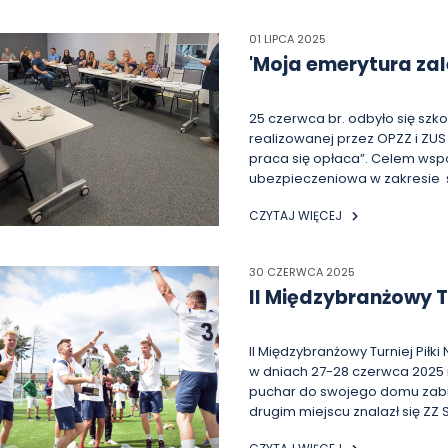
słyszalny! Biuro Prasowe OPZZ
Prezydent ZZM zaapelował do
Chcemy, żeby ludzie zrozumiel
01 LIPCA 2025
też maszynista w kabinie lokom
'Moja emerytura zal
co trzeba. A jednak to nie wy
- szkolenie w Bydg
jego patrzenie w oczy człowiek
To od was w dużej mierze zależ
25 czerwca br. odbyło się sz
publicznej. Ta kampania nie jes
realizowanej przez OPZZ i ZU
godność – podsumował.
praca się opłaca”. Celem wspólnej kampanii jest szeroko rozumiana edukacja
ubezpieczeniowa w zakresie 
dedykowana jest dla członków
CZYTAJ WIĘCEJ
Organizatorem szkolenia był
30 CZERWCA 2025
II Międzybranżowy Tu
Przewodniczącego 
II Międzybranżowy Turniej Pił
w dniach 27-28 czerwca 2025 
puchar do swojego domu zabra
drugim miejscu znalazł się ZZ
TOYOTA KONFEDERACJA PRACY. Wśród wyróżnionych zawodników, ARKADI