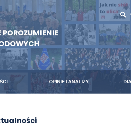
 POROZUMIENIE
WODOWYCH
ŚCI
OPINIE I ANALIZY
DI
tualności