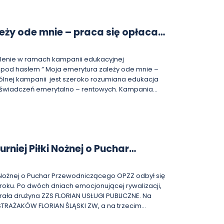
 mediów o zaangażowanie i odpowiedzialność.
i, że ofiarą każdego niebezpiecznego incydentu
otywy. Człowiek, który zrobił wszystko, co mógł i
eży ode mnie – praca się opłaca'
starczyło. Proszę sobie wyobrazić jego bezradność,
oszczy
a, który za chwilę zginie – mówił Prezydent ZZM.–
y, czy ten temat dotrze do szerokiej opinii
kolenie w ramach kampanii edukacyjnej
t akcją wizerunkową. To jest walka o życie i o
S pod hasłem ” Moja emerytura zależy ode mnie –
świadczeń emerytalno – rentowych. Kampania
 organizacji związkowych zrzeszonych w OPZZ.
 Krajowy Związek Zawodowy Ciepłowników wraz z
Oddziałem ZUS w Bydgoszczy. [źródło: www.kzzc.pl]
rniej Piłki Nożnej o Puchar
OPZZ
ki Nożnej o Puchar Przewodniczącego OPZZ odbył się
roku. Po dwóch dniach emocjonującej rywalizacji,
ła drużyna ZZS FLORIAN USŁUGI PUBLICZNE. Na
 STRAŻAKÓW FLORIAN ŚLĄSKI ZW, a na trzecim
USZ