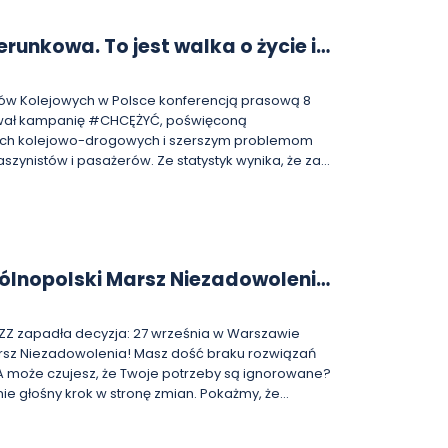
zerunkowa. To jest walka o życie i
w Kolejowych w Polsce konferencją prasową 8
urował kampanię #CHCĘŻYĆ, poświęconą
ach kolejowo-drogowych i szerszym problemom
zynistów i pasażerów. Ze statystyk wynika, że za
uacji na przejazdach odpowiadają kierowcy. Są
ia powstała z bólu, który
Miętek, Prezydent ZZM– To też efekt rozmów z
kach nie są w stanie wrócić do normalnego życia.
ących się bez kamer i bez fleszy, ale z ogromnymi
ólnopolski Marsz Niezadowolenia
 tragedię. ZZM od wielu lat
e działania na rzecz poprawy bezpieczeństwa. –
sterstwach, w Radzie Dialogu Społecznego, w
ZZ zapadła decyzja: 27 września w Warszawie
t na Radzie Bezpieczeństwa Narodowego –
nia! Masz dość braku rozwiązań
skazać forum, które choćby pośrednio dotyczy tej
 może czujesz, że Twoje potrzeby są ignorowane?
ilibyśmy tego tematu. I niestety, wciąż nie
ie głośny krok w stronę zmian. Pokażmy, że
zmian. Głuche są wszystkie instytucje państwa,
woje postulaty i czekamy na konkretne
pieczeństwo na polskich torach. Nie potrafią
óre ukrócą śmierć na polskich torach – stwierdził.